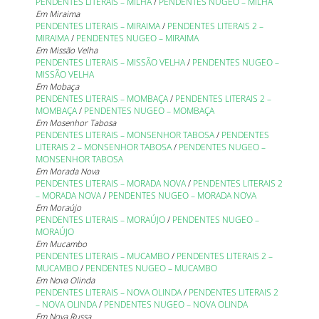
PENDENTES LITERAIS – MILHÃ
/
PENDENTES NUGEO – MILHÃ
Em Miraima
PENDENTES LITERAIS – MIRAIMA
/
PENDENTES LITERAIS 2 –
MIRAIMA
/
PENDENTES NUGEO – MIRAIMA
Em Missão Velha
PENDENTES LITERAIS – MISSÃO VELHA
/
PENDENTES NUGEO –
MISSÃO VELHA
Em Mobaça
PENDENTES LITERAIS – MOMBAÇA
/
PENDENTES LITERAIS 2 –
MOMBAÇA
/
PENDENTES NUGEO – MOMBAÇA
Em Mosenhor Tabosa
PENDENTES LITERAIS – MONSENHOR TABOSA
/
PENDENTES
LITERAIS 2 – MONSENHOR TABOSA
/
PENDENTES NUGEO –
MONSENHOR TABOSA
Em Morada Nova
PENDENTES LITERAIS – MORADA NOVA
/
PENDENTES LITERAIS 2
– MORADA NOVA
/
PENDENTES NUGEO – MORADA NOVA
Em Moraújo
PENDENTES LITERAIS – MORAÚJO
/
PENDENTES NUGEO –
MORAÚJO
Em Mucambo
PENDENTES LITERAIS – MUCAMBO
/
PENDENTES LITERAIS 2 –
MUCAMBO
/
PENDENTES NUGEO – MUCAMBO
Em Nova Olinda
PENDENTES LITERAIS – NOVA OLINDA
/
PENDENTES LITERAIS 2
– NOVA OLINDA
/
PENDENTES NUGEO – NOVA OLINDA
Em Nova Russa