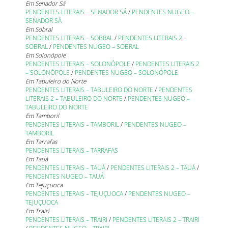
Em Senador Sá
PENDENTES LITERAIS – SENADOR SÁ
/
PENDENTES NUGEO –
SENADOR SÁ
Em Sobral
PENDENTES LITERAIS – SOBRAL
/
PENDENTES LITERAIS 2 –
SOBRAL
/
PENDENTES NUGEO – SOBRAL
Em Solonópole
PENDENTES LITERAIS – SOLONÓPOLE
/
PENDENTES LITERAIS 2
– SOLONÓPOLE
/
PENDENTES NUGEO – SOLONÓPOLE
Em Tabuleiro do Norte
PENDENTES LITERAIS – TABULEIRO DO NORTE
/
PENDENTES
LITERAIS 2 – TABULEIRO DO NORTE
/
PENDENTES NUGEO –
TABULEIRO DO NORTE
Em Tamboril
PENDENTES LITERAIS – TAMBORIL
/
PENDENTES NUGEO –
TAMBORIL
Em Tarrafas
PENDENTES LITERAIS – TARRAFAS
Em Tauá
PENDENTES LITERAIS – TAUÁ
/
PENDENTES LITERAIS 2 – TAUÁ
/
PENDENTES NUGEO – TAUÁ
Em Tejuçuoca
PENDENTES LITERAIS – TEJUÇUOCA
/
PENDENTES NUGEO –
TEJUÇUOCA
Em Trairi
PENDENTES LITERAIS – TRAIRI
/
PENDENTES LITERAIS 2 – TRAIRI
/
PENDENTES NUGEO – TRAIRI