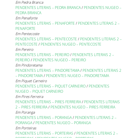
Em Pedra Branca
PENDENTES LITERAIS – PEDRA BRANCA
/
PENDENTES NUGEO –
PEDRA BRANCA
Em Penaforte
PENDENTES LITERAIS – PENAFORTE
/
PENDENTES LITERAIS 2 –
PENAFORTE
Em Pentecoste
PENDENTES LITERAIS – PENTECOSTE
/
PENDENTES LITERAIS 2 –
PENTECOSTE
/
PENDENTES NUGEO – PENTECOSTE
Em Pereiro
PENDENTES LITERAIS – PEREIRO
/
PENDENTES LITERAIS 2 –
PEREIRO
/
PENDENTES NUGEO – PEREIRO
Em Pindoretama
PENDENTES LITERAIS – PINDORETAMA
/
PENDENTES LITERAIS 2
– PINDORETAMA
/
PENDENTES NUGEO – PINDORETAMA
Em Piquet Carneiro
PENDENTES LITERAIS – PIQUET CARNEIRO
/
PENDENTES
NUGEO – PIQUET CARNEIRO
Em Pires Ferreira
PENDENTES LITERAIS – PIRES FERREIRA
/
PENDENTES LITERAIS
2 – PIRES FERREIRA
/
PENDENTES NUGEO – PIRES FERREIRA
Em Poranga
PENDENTES LITERAIS – PORANGA
/
PENDENTES LITERAIS 2 –
PORANGA
/
PENDENTES NUGEO – PORANGA
Em Porteiras
PENDENTES LITERAIS – PORTEIRAS
/
PENDENTES LITERAIS 2 –