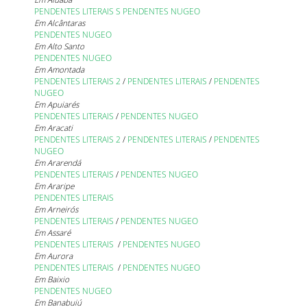
PENDENTES LITERAIS
S PENDENTES NUGEO
Em Alcântaras
PENDENTES NUGEO
Em Alto Santo
PENDENTES NUGEO
Em Amontada
PENDENTES LITERAIS 2
/
PENDENTES LITERAIS
/
PENDENTES
NUGEO
Em Apuiarés
PENDENTES LITERAIS
/
PENDENTES NUGEO
Em Aracati
PENDENTES LITERAIS 2
/
PENDENTES LITERAIS
/
PENDENTES
NUGEO
Em Ararendá
PENDENTES LITERAIS
/
PENDENTES NUGEO
Em Araripe
PENDENTES LITERAIS
Em Arneirós
PENDENTES LITERAIS
/
PENDENTES NUGEO
Em Assaré
PENDENTES LITERAIS
/
PENDENTES NUGEO
Em Aurora
PENDENTES LITERAIS
/
PENDENTES NUGEO
Em Baixio
PENDENTES NUGEO
Em Banabuiú