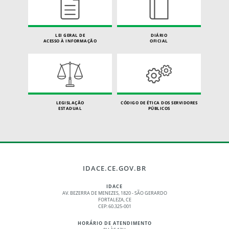
LEI GERAL DE
DIÁRIO
ACESSO À INFORMAÇÃO
OFICIAL
LEGISLAÇÃO
CÓDIGO DE ÉTICA DOS SERVIDORES
ESTADUAL
PÚBLICOS
IDACE.CE.GOV.BR
IDACE
AV. BEZERRA DE MENEZES, 1820 - SÃO GERARDO
FORTALEZA, CE
CEP: 60.325-001
HORÁRIO DE ATENDIMENTO