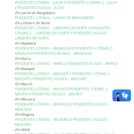
PENDENTES LITERAIS – JUCAS
/
PENDENTES LITERAIS 2 – JUCAS
/
PENDENTES NUGEO – JUCAS
Em Lavras da Mangabeira
PENDENTES LITERAIS – LAVRAS DA MANGABEIRA
Em Limoeiro do Norte
PENDENTES LITERAIS – LIMOEIRO DO NORTE
/
PENDENTES
LITERAIS 2 – LIMOEIRO DO NORTE
/
PENDENTES NUGEO –
LIMOEIRO DO NORTE
Em Madalena
PENDENTES LITERAIS – MADALENA
/
PENDENTES LITERAIS 2 –
MADALENA
/
PENDENTES NUGEO – MADALENA
Em Marco
PENDENTES LITERAIS – MARCO
/
PENDENTES NUGEO – MARCO
Em Massapê
PENDENTES LITERAIS – MASSAPÊ
/
PENDENTES LITERAIS 2 –
MASSAPÊ
/
PENDENTES NUGEO – MASSAPÊ
Em Mauriti
PENDENTES LITERAIS – MAURITI
/
PENDENTES LITERAIS 2 –
MAURITI
/
PENDENTES NUGEO – MAURITI
Em Meruoca
PENDENTES LITERAIS – MERUOCA
/
PENDENTES NUGEO –
MERUOCA
Em Milagres
PENDENTES LITERAIS – MILAGRES
/
PENDENTES NUGEO –
MILAGRES
Em Milhã