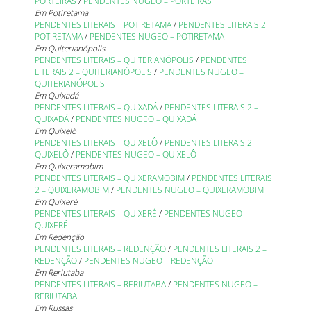
PORTEIRAS
/
PENDENTES NUGEO – PORTEIRAS
Em Potiretama
PENDENTES LITERAIS – POTIRETAMA
/
PENDENTES LITERAIS 2 –
POTIRETAMA
/
PENDENTES NUGEO – POTIRETAMA
Em Quiterianópolis
PENDENTES LITERAIS – QUITERIANÓPOLIS
/
PENDENTES
LITERAIS 2 – QUITERIANÓPOLIS
/
PENDENTES NUGEO –
QUITERIANÓPOLIS
Em Quixadá
PENDENTES LITERAIS – QUIXADÁ
/
PENDENTES LITERAIS 2 –
QUIXADÁ
/
PENDENTES NUGEO – QUIXADÁ
Em Quixelô
PENDENTES LITERAIS – QUIXELÔ
/
PENDENTES LITERAIS 2 –
QUIXELÔ
/
PENDENTES NUGEO – QUIXELÔ
Em Quixeramobim
PENDENTES LITERAIS – QUIXERAMOBIM
/
PENDENTES LITERAIS
2 – QUIXERAMOBIM
/
PENDENTES NUGEO – QUIXERAMOBIM
Em Quixeré
PENDENTES LITERAIS – QUIXERÉ
/
PENDENTES NUGEO –
QUIXERÉ
Em Redenção
PENDENTES LITERAIS – REDENÇÃO
/
PENDENTES LITERAIS 2 –
REDENÇÃO
/
PENDENTES NUGEO – REDENÇÃO
Em Reriutaba
PENDENTES LITERAIS – RERIUTABA
/
PENDENTES NUGEO –
RERIUTABA
Em Russas