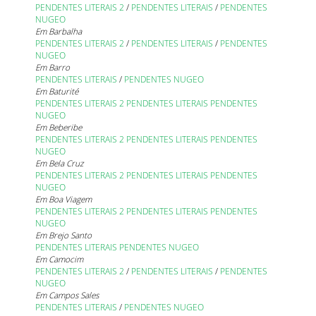
PENDENTES LITERAIS 2
/
PENDENTES LITERAIS
/
PENDENTES
NUGEO
Em Barbalha
PENDENTES LITERAIS 2
/
PENDENTES LITERAIS
/
PENDENTES
NUGEO
Em Barro
PENDENTES LITERAIS
/
PENDENTES NUGEO
Em Baturité
PENDENTES LITERAIS 2
PENDENTES LITERAIS
PENDENTES
NUGEO
Em Beberibe
PENDENTES LITERAIS 2
PENDENTES LITERAIS
PENDENTES
NUGEO
Em Bela Cruz
PENDENTES LITERAIS 2
PENDENTES LITERAIS
PENDENTES
NUGEO
Em Boa Viagem
PENDENTES LITERAIS 2
PENDENTES LITERAIS
PENDENTES
NUGEO
Em Brejo Santo
PENDENTES LITERAIS
PENDENTES NUGEO
Em Camocim
PENDENTES LITERAIS 2
/
PENDENTES LITERAIS
/
PENDENTES
NUGEO
Em Campos Sales
PENDENTES LITERAIS
/
PENDENTES NUGEO