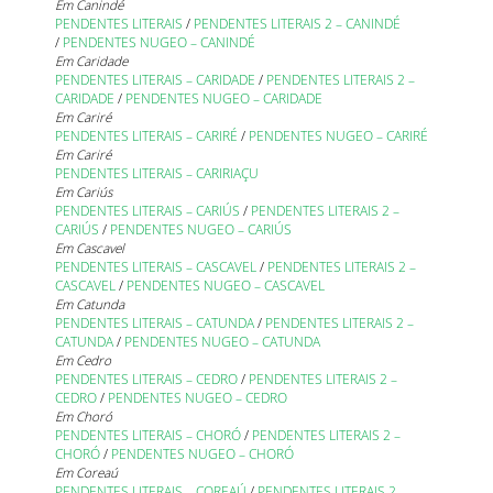
Em Canindé
PENDENTES LITERAIS
/
PENDENTES LITERAIS 2 – CANINDÉ
/
PENDENTES NUGEO – CANINDÉ
Em Caridade
PENDENTES LITERAIS – CARIDADE
/
PENDENTES LITERAIS 2 –
CARIDADE
/
PENDENTES NUGEO – CARIDADE
Em Cariré
PENDENTES LITERAIS – CARIRÉ
/
PENDENTES NUGEO – CARIRÉ
Em Cariré
PENDENTES LITERAIS – CARIRIAÇU
Em Cariús
PENDENTES LITERAIS – CARIÚS
/
PENDENTES LITERAIS 2 –
CARIÚS
/
PENDENTES NUGEO – CARIÚS
Em Cascavel
PENDENTES LITERAIS – CASCAVEL
/
PENDENTES LITERAIS 2 –
CASCAVEL
/
PENDENTES NUGEO – CASCAVEL
Em Catunda
PENDENTES LITERAIS – CATUNDA
/
PENDENTES LITERAIS 2 –
CATUNDA
/
PENDENTES NUGEO – CATUNDA
Em Cedro
PENDENTES LITERAIS – CEDRO
/
PENDENTES LITERAIS 2 –
CEDRO
/
PENDENTES NUGEO – CEDRO
Em Choró
PENDENTES LITERAIS – CHORÓ
/
PENDENTES LITERAIS 2 –
CHORÓ
/
PENDENTES NUGEO – CHORÓ
Em Coreaú
PENDENTES LITERAIS – COREAÚ
/
PENDENTES LITERAIS 2 –