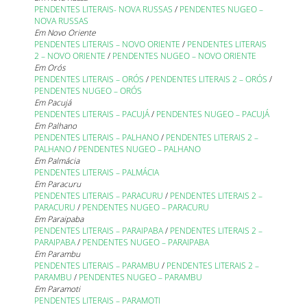
PENDENTES LITERAIS- NOVA RUSSAS
/
PENDENTES NUGEO –
NOVA RUSSAS
Em Novo Oriente
PENDENTES LITERAIS – NOVO ORIENTE
/
PENDENTES LITERAIS
2 – NOVO ORIENTE
/
PENDENTES NUGEO – NOVO ORIENTE
Em Orós
PENDENTES LITERAIS – ORÓS
/
PENDENTES LITERAIS 2 – ORÓS
/
PENDENTES NUGEO – ORÓS
Em Pacujá
PENDENTES LITERAIS – PACUJÁ
/
PENDENTES NUGEO – PACUJÁ
Em Palhano
PENDENTES LITERAIS – PALHANO
/
PENDENTES LITERAIS 2 –
PALHANO
/
PENDENTES NUGEO – PALHANO
Em Palmácia
PENDENTES LITERAIS – PALMÁCIA
Em Paracuru
PENDENTES LITERAIS – PARACURU
/
PENDENTES LITERAIS 2 –
PARACURU
/
PENDENTES NUGEO – PARACURU
Em Paraipaba
PENDENTES LITERAIS – PARAIPABA
/
PENDENTES LITERAIS 2 –
PARAIPABA
/
PENDENTES NUGEO – PARAIPABA
Em Parambu
PENDENTES LITERAIS – PARAMBU
/
PENDENTES LITERAIS 2 –
PARAMBU
/
PENDENTES NUGEO – PARAMBU
Em Paramoti
PENDENTES LITERAIS – PARAMOTI