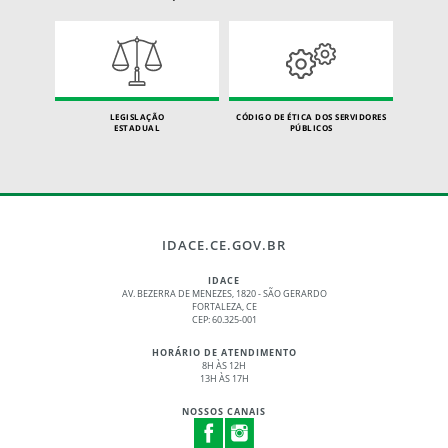
LEGISLAÇÃO
CÓDIGO DE ÉTICA DOS SERVIDORES
ESTADUAL
PÚBLICOS
IDACE.CE.GOV.BR
IDACE
AV. BEZERRA DE MENEZES, 1820 - SÃO GERARDO
FORTALEZA, CE
CEP: 60.325-001
HORÁRIO DE ATENDIMENTO
8H ÀS 12H
13H ÀS 17H
NOSSOS CANAIS